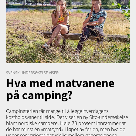
SVENSK UNDERSØKELSE VISER:
Hva med matvanene
på camping?
Campingferien får mange til å legge hverdagens
kostholdsvaner til side. Det viser en ny Sifo-undersøkelse
blant nordiske campere. Hele 78 prosent innrømmer at
de har minst én «matsynd» i løpet av ferien, men hva de
unner seg varierer betydelig mellom generasjonene.