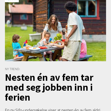
NY TREND:
Nesten én av fem tar
med seg jobben inn i
ferien
En ny Sifo-undersøkelse viser at nesten én av fem aldri