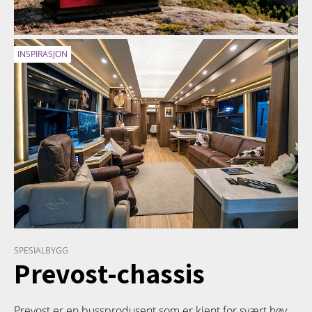
INSPIRASJON
SPESIALBYGG
Prevost-chassis
Prevost er en bussprodusent som er kjent for svært høy