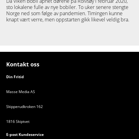
Da Viken Bobil åpnet dørene på Rolvsøy i februar 2020,
sto lokalene fulle av nye bobiler. To uker senere stengte
Norge ned som følge av pandemien. Timingen kunne
knapt vært verre, men oppstarten gikk likevel veldig bra.
Kontakt oss
Din Fritid
Masse Media AS
Skipperudkroken 162
1816 Skiptvet
E-post Kundeservice