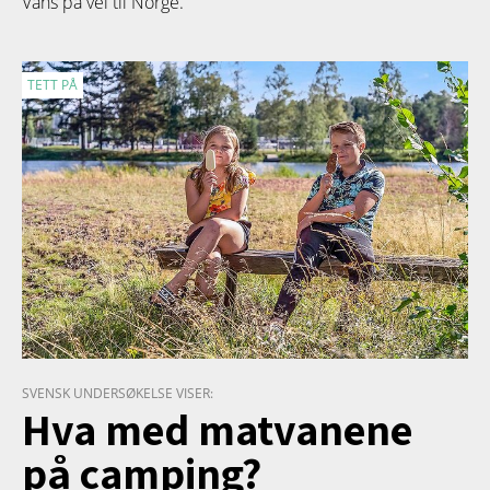
Vans på vei til Norge.
TETT PÅ
SVENSK UNDERSØKELSE VISER:
Hva med matvanene
på camping?