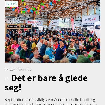
TETT PÅ
CARAVAN XPO 2026:
– Det er bare å glede
seg!
September er den viktigste måneden for alle bobil- og
campingvogn-entusiaster, mener arrangøren av Caravan