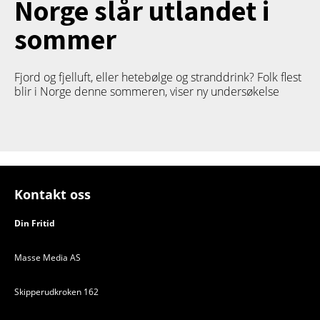
Norge slår utlandet i
sommer
Fjord og fjelluft, eller hetebølge og stranddrink? Folk flest
blir i Norge denne sommeren, viser ny undersøkelse
Kontakt oss
Din Fritid
Masse Media AS
Skipperudkroken 162