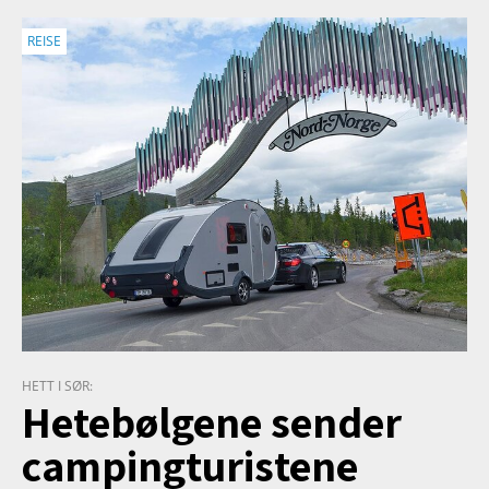
REISE
HETT I SØR:
Hetebølgene sender
campingturistene