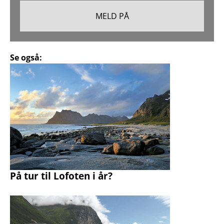
Se også:
På tur til Lofoten i år?