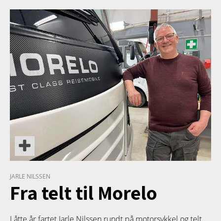
TETT PÅ
JARLE NILSSEN
Fra telt til Morelo
I åtte år fartet Jarle Nilssen rundt på motorsykkel og telt.