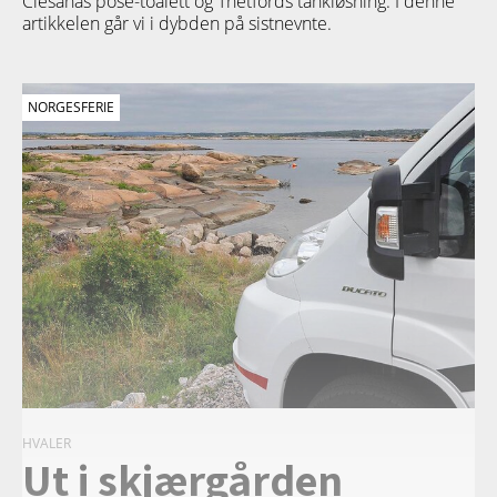
Clesanas pose-toalett og Thetfords tankløsning. I denne
artikkelen går vi i dybden på sistnevnte.
NORGESFERIE
HVALER
Ut i skjærgården