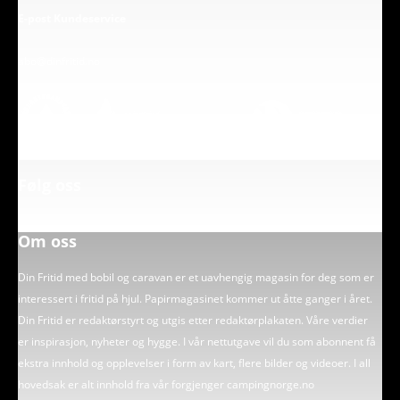
E-post Kundeservice
abo@dinfritid.no
Følg oss
Om oss
Din Fritid med bobil og caravan er et uavhengig magasin for deg som er
interessert i fritid på hjul. Papirmagasinet kommer ut åtte ganger i året.
Din Fritid er redaktørstyrt og utgis etter redaktørplakaten. Våre verdier
er inspirasjon, nyheter og hygge. I vår nettutgave vil du som abonnent få
ekstra innhold og opplevelser i form av kart, flere bilder og videoer. I all
hovedsak er alt innhold fra vår forgjenger campingnorge.no