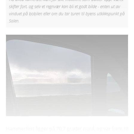
skifter fort, og selv et regnvær kan bli et godt bilde - enten ut av
vinduet på bobilen eller om du tar turen til byens utkikkspunkt på
Salen.
Hammerfest ligger på 70,7 grader nord, og var frem til