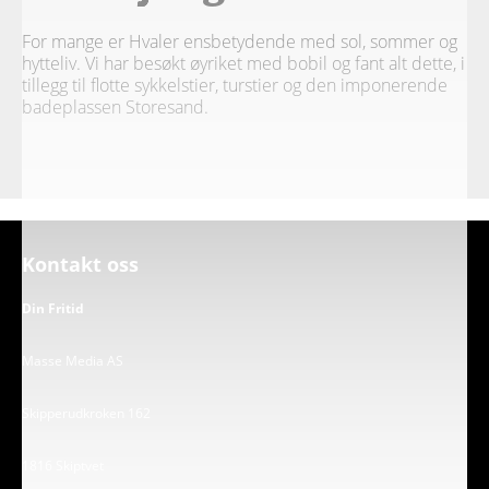
For mange er Hvaler ensbetydende med sol, sommer og
hytteliv. Vi har besøkt øyriket med bobil og fant alt dette, i
tillegg til flotte sykkelstier, turstier og den imponerende
badeplassen Storesand.
Kontakt oss
Din Fritid
Masse Media AS
Skipperudkroken 162
1816 Skiptvet