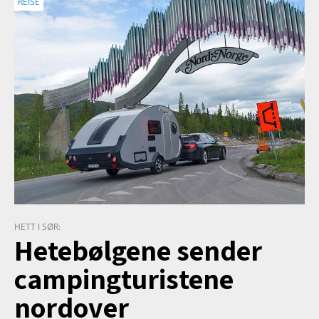
REISE
HETT I SØR:
Hetebølgene sender
campingturistene
nordover