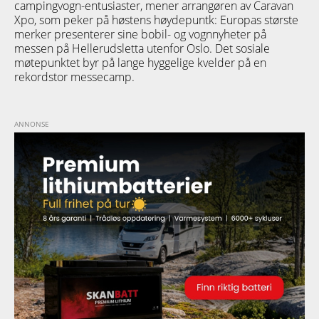
campingvogn-entusiaster, mener arrangøren av Caravan
Xpo, som peker på høstens høydepuntk: Europas største
merker presenterer sine bobil- og vognnyheter på
messen på Hellerudsletta utenfor Oslo. Det sosiale
møtepunktet byr på lange hyggelige kvelder på en
rekordstor messecamp.