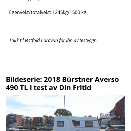
Egenvekt/totalvekt: 1245kg/1500 kg
Takk til Østfold Caravan for lån av testvogn.
Bildeserie: 2018 Bürstner Averso
490 TL i test av Din Fritid
IMG_9077.JPG
IMG_9070.JPG
IMG_9128.JPG
IMG_9115.JPG
IMG_9112.JPG
IMG_9123.JPG
IMG_9130.JPG
IMG_9120.JPG