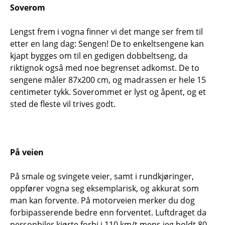
Soverom
Lengst frem i vogna finner vi det mange ser frem til
etter en lang dag: Sengen! De to enkeltsengene kan
kjapt bygges om til en gedigen dobbeltseng, da
riktignok også med noe begrenset adkomst. De to
sengene måler 87x200 cm, og madrassen er hele 15
centimeter tykk. Soverommet er lyst og åpent, og et
sted de fleste vil trives godt.
På veien
På smale og svingete veier, samt i rundkjøringer,
oppfører vogna seg eksemplarisk, og akkurat som
man kan forvente. På motorveien merker du dog
forbipasserende bedre enn forventet. Luftdraget da
personbiler kjørte forbi i 110 km/t mens jeg holdt 80,