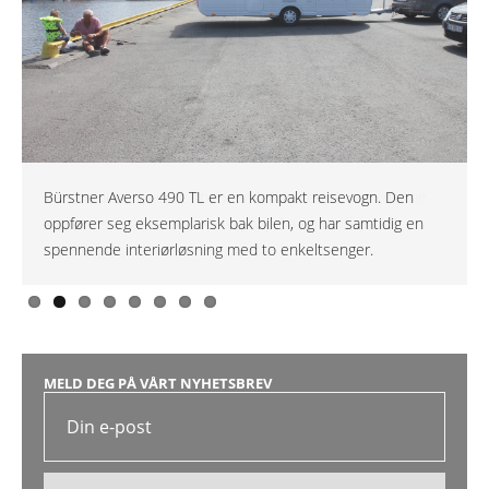
Den ser ikke spesielt spennende ut utenpå, men denne
Bürstner Averso 490 TL er en kompakt reisevogn. Den
Nattbordsskuff mellom de to enkeltsengene.
De to enkeltsengene kan enkelt res opp som en stooor
To enkeltsenger er ikke så vanlig i vogner i denne klassen,
vognen er bokstavelig et steg opp fra en tradisjonell
oppfører seg eksemplarisk bak bilen, og har samtidig en
dobbeltseng.
og oppleves som skikkelig luksus!
reisevogn.
spennende interiørløsning med to enkeltsenger.
MELD DEG PÅ VÅRT NYHETSBREV