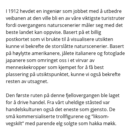
I 1912 hevdet en ingeniør som jobbet med å utbedre
veibanen at den ville bli en av våre viktigste turistruter
fordi overgangens naturscenerier måler seg med det
beste landet kan oppvise. Basert på et billig
postkortet som vi brukte til å visualisere utsikten
kunne vi bekrefte de storslåtte naturscenerier. Basert
på høylytte amerikanere, jålete italianere og fotoglade
japanere som omringet oss i et virvar av
menneskekropper som kjempet for å få best
plassering på utsiktspunktet, kunne vi også bekrefte
resten av utsagnet.
Den første ruten på denne fjellovergangen ble laget
for å drive handel. Fra vårt uheldige ståsted var
handelskulturen også det eneste som gjensto. De
små kommersialiserte trollfigurene og ”liksom-
vegskilt” med parende elg solgte som hakka møkk.