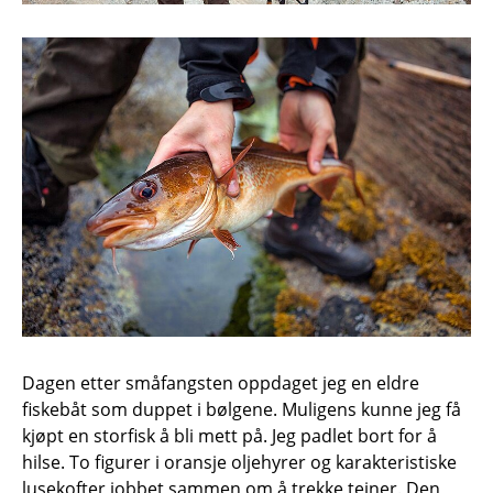
Dagen etter småfangsten oppdaget jeg en eldre
fiskebåt som duppet i bølgene. Muligens kunne jeg få
kjøpt en storfisk å bli mett på. Jeg padlet bort for å
hilse. To figurer i oransje oljehyrer og karakteristiske
lusekofter jobbet sammen om å trekke teiner. Den