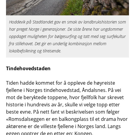
Hoddevik på Stadtlandet gav en smak av landbrukshistorien som
har preget Norge i generasjoner. De siste årene har ungdommer
oppdaget muligheten for bølgesurfing og tatt med seg surfekultur
fra stillehavet. Det gir en underlig kombinasjon mellom
lokalbefolkning og tilreisende.
Tindehovedstaden
Tiden hadde kommet for å oppleve de høyreiste
fjellene i Norges tindehovedstad, Åndalsnes. På vei
mot de beryktede toppene, hvor fjellfolk har skrevet
historie i hundrevis av år, skulle vi velge topp etter
beste evne. På nett fant vi beskrivelsen som følger
«Romsdalseggen er en balkongplass til et drama hvor
aktørene er de villeste fjellene i Norges land. Langs
eggen opptrer de en etter en: Kongen,