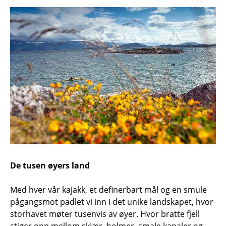
De tusen øyers land
Med hver vår kajakk, et definerbart mål og en smule
pågangsmot padlet vi inn i det unike landskapet, hvor
storhavet møter tusenvis av øyer. Hvor bratte fjell
stiger opp mellom skjær, holmer, smale kanaler og