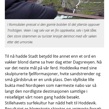
I Romsdalen presset vi den gamle bobilen til det ytterste oppover
Trollstigen. Veien i seg selv var en fin opplevelse, selv i tykk tåke.
Den store strømmen av turister krasjet derimot med vår søken
etter det urnorske.
Til nå hadde Stadt betydd lite annet enn et ord en
vakker blond dame sa hver dag etter Dagsrevyen. Nå
var det neste mål på vår ferd. Hoddevika med sine
skulpturerte fjellformasjoner, hvite sandstrender og
små gårdsbruk er en unik plass. Den idylliske lille
bukta med Nordsjøen som nærmeste nabo var så
langt den nordligste destinasjonen samtlige i
reisefølget vårt noen gang hadde besøkt.
Stillehavets surfekultur har nådd helt til Hoddevik.
Resultatet er blomstrete skjorter og animerte forsøk