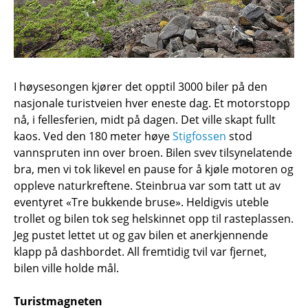
I høysesongen kjører det opptil 3000 biler på den
nasjonale turistveien hver eneste dag. Et motorstopp
nå, i fellesferien, midt på dagen. Det ville skapt fullt
kaos. Ved den 180 meter høye
Stigfossen
stod
vannspruten inn over broen. Bilen svev tilsynelatende
bra, men vi tok likevel en pause for å kjøle motoren og
oppleve naturkreftene. Steinbrua var som tatt ut av
eventyret «Tre bukkende bruse». Heldigvis uteble
trollet og bilen tok seg helskinnet opp til rasteplassen.
Jeg pustet lettet ut og gav bilen et anerkjennende
klapp på dashbordet. All fremtidig tvil var fjernet,
bilen ville holde mål.
Turistmagneten