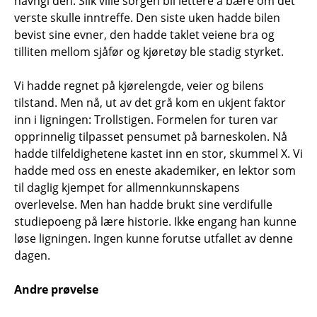
navngi den. Slik ville sorgen bli lettere å bære om det
verste skulle inntreffe. Den siste uken hadde bilen
bevist sine evner, den hadde taklet veiene bra og
tilliten mellom sjåfør og kjøretøy ble stadig styrket.
Vi hadde regnet på kjørelengde, veier og bilens
tilstand. Men nå, ut av det grå kom en ukjent faktor
inn i ligningen: Trollstigen. Formelen for turen var
opprinnelig tilpasset pensumet på barneskolen. Nå
hadde tilfeldighetene kastet inn en stor, skummel X. Vi
hadde med oss en eneste akademiker, en lektor som
til daglig kjempet for allmennkunnskapens
overlevelse. Men han hadde brukt sine verdifulle
studiepoeng på lære historie. Ikke engang han kunne
løse ligningen. Ingen kunne forutse utfallet av denne
dagen.
Andre prøvelse