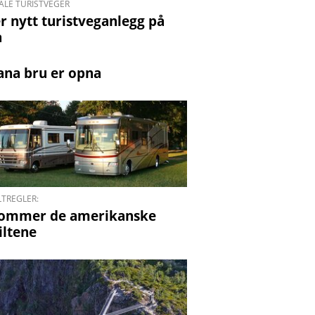
ALE TURISTVEGER
r nytt turistveganlegg på
a
ana bru er opna
LTREGLER:
ommer de amerikanske
iltene