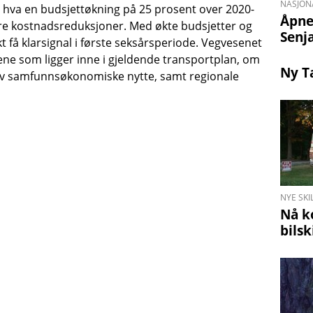
NASJON
 hva en budsjettøkning på 25 prosent over 2020-
Åpne
e kostnadsreduksjoner. Med økte budsjetter og
Senj
 få klarsignal i første seksårsperiode. Vegvesenet
ktene som ligger inne i gjeldende transportplan, om
Ny T
 av samfunnsøkonomiske nytte, samt regionale
NYE SKI
Nå k
bilsk