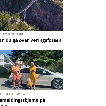
ALE TURISTVEGER:
an du gå over Vøringsfossen!
LL SKULLE OPPSTÅ:
e­meldings­skjema på
len