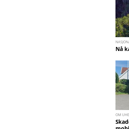
NASJON
Nå k
OM UHE
Skad
mobi