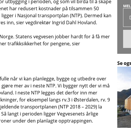
or utbygging i perioden, og som vil birda til å skape
MEL
senet har redusert kostnader på tilsammen 50
m ligger i Nasjonal transportplan (NTP). Dermed kan
eres inn, sier vegdirektør Ingrid Dahl Hovland.
i Norge. Statens vegvesen jobber hardt for å få mer
mer trafikksikkerhet for pengene, sier
Se og
 fulle når vi kan planlegge, bygge og utbedre over
 gjøre mer av i neste NTP. Vi bygger nytt der vi må
ovland. I neste NTP legges det derfor inn mer
ekninger, for eksempel langs rv.3 i Østerdalen, rv. 9
gjeldende transportplanen (NTP 2018 – 2029) la
 Så langt i perioden ligger Vegvesenets årlige
 kroner under den planlagte opptrappingen.