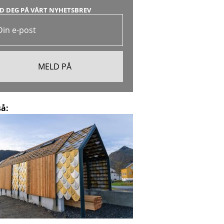
D DEG PÅ VÅRT NYHETSBREV
så: