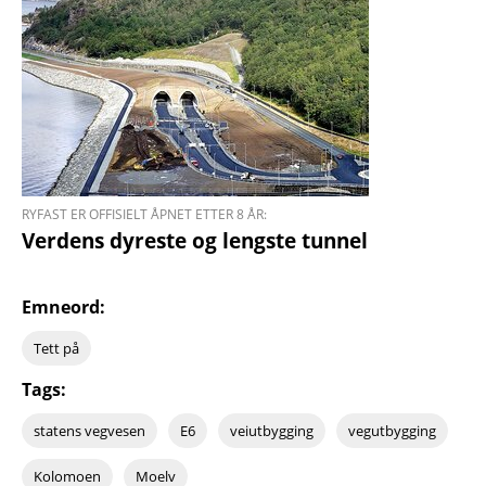
RYFAST ER OFFISIELT ÅPNET ETTER 8 ÅR:
Verdens dyreste og lengste tunnel
Emneord:
Tett på
Tags:
statens vegvesen
E6
veiutbygging
vegutbygging
Kolomoen
Moelv