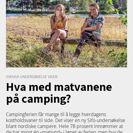
SVENSK UNDERSØKELSE VISER:
Hva med matvanene
på camping?
Campingferien får mange til å legge hverdagens
kostholdsvaner til side. Det viser en ny Sifo-undersøkelse
blant nordiske campere. Hele 78 prosent innrømmer at
de har minst én «matsynd» i løpet av ferien, men hva de