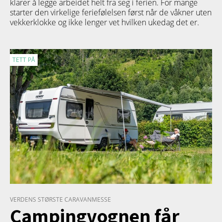
klarer å legge arbeidet helt fra seg i ferien. For mange
starter den virkelige feriefølelsen først når de våkner uten
vekkerklokke og ikke lenger vet hvilken ukedag det er.
TETT PÅ
VERDENS STØRSTE CARAVANMESSE
Campingvognen får