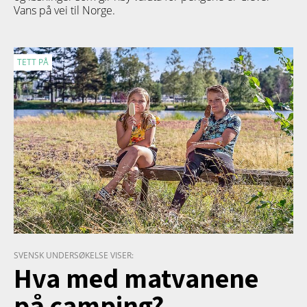
Vans på vei til Norge.
TETT PÅ
SVENSK UNDERSØKELSE VISER:
Hva med matvanene
på camping?