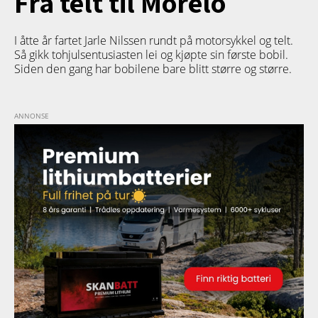
Fra telt til Morelo
I åtte år fartet Jarle Nilssen rundt på motorsykkel og telt.
Så gikk tohjulsentusiasten lei og kjøpte sin første bobil.
Siden den gang har bobilene bare blitt større og større.