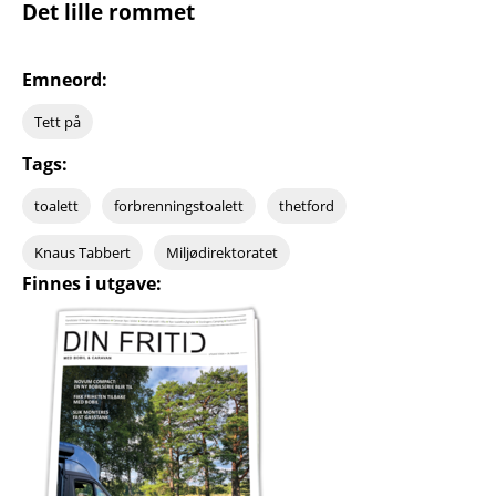
Det lille rommet
Emneord:
Tett på
Tags:
toalett
forbrenningstoalett
thetford
Knaus Tabbert
Miljødirektoratet
Finnes i utgave: