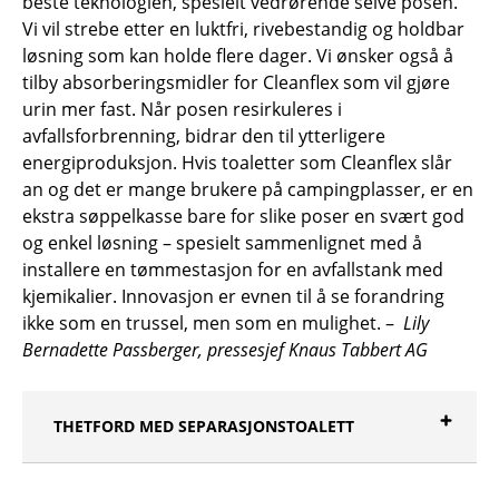
beste teknologien, spesielt vedrørende selve posen.
Vi vil strebe etter en luktfri, rivebestandig og holdbar
løsning som kan holde flere dager. Vi ønsker også å
tilby absorberingsmidler for Cleanflex som vil gjøre
urin mer fast. Når posen resirkuleres i
avfallsforbrenning, bidrar den til ytterligere
energiproduksjon. Hvis toaletter som Cleanflex slår
an og det er mange brukere på campingplasser, er en
ekstra søppelkasse bare for slike poser en svært god
og enkel løsning – spesielt sammenlignet med å
installere en tømmestasjon for en avfallstank med
kjemikalier. Innovasjon er evnen til å se forandring
ikke som en trussel, men som en mulighet. –
Lily
Bernadette Passberger, pressesjef Knaus Tabbert AG
THETFORD MED SEPARASJONSTOALETT