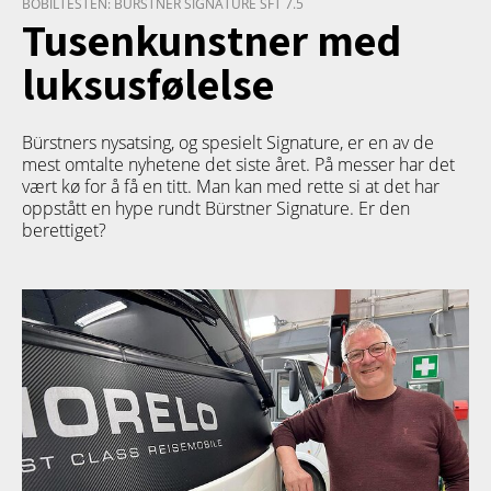
BOBILTESTEN: BÜRSTNER SIGNATURE SFT 7.5
Tusenkunstner med
luksusfølelse
Bürstners nysatsing, og spesielt Signature, er en av de
mest omtalte nyhetene det siste året. På messer har det
vært kø for å få en titt. Man kan med rette si at det har
oppstått en hype rundt Bürstner Signature. Er den
berettiget?
TETT PÅ