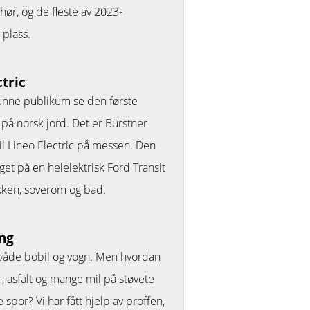
hør, og de fleste av 2023-
 plass.
tric
nne publikum se den første
på norsk jord. Det er Bürstner
il Lineo Electric på messen. Den
et på en helelektrisk Ford Transit
økken, soverom og bad.
ing
å både bobil og vogn. Men hvordan
, asfalt og mange mil på støvete
e spor? Vi har fått hjelp av proffen,