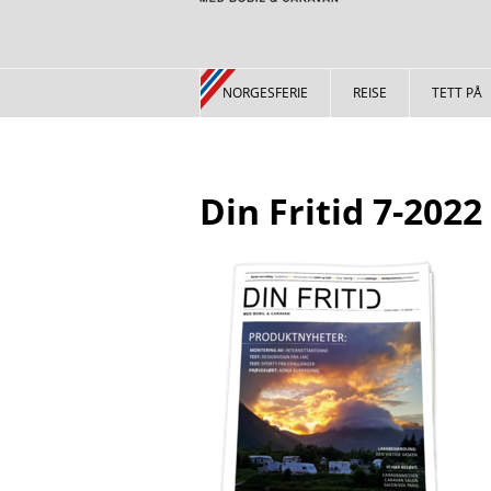
NORGESFERIE
REISE
TETT PÅ
Din Fritid 7-2022