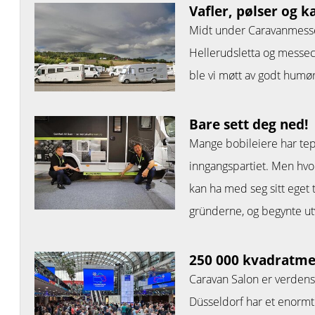
Vafler, pølser og k
Midt under Caravanmessen 
Hellerudsletta og messe
ble vi møtt av godt humør
Bare sett deg ned!
Mange bobileiere har tep
inngangspartiet. Men hvo
kan ha med seg sitt eget 
gründerne, og begynte utv
250 000 kvadratme
Caravan Salon er verden
Düsseldorf har et enormt