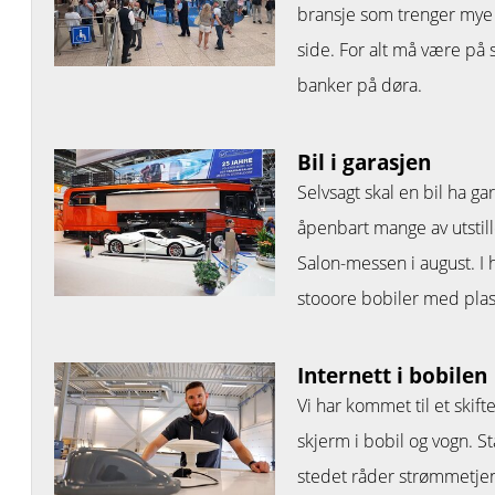
bransje som trenger mye p
side. For alt må være på
banker på døra.
Bil i garasjen
Selvsagt skal en bil ha ga
åpenbart mange av utstill
Salon-messen i august. I h
stooore bobiler med plas
Internett i bobilen
Vi har kommet til et skif
skjerm i bobil og vogn. S
stedet råder strømmetjene