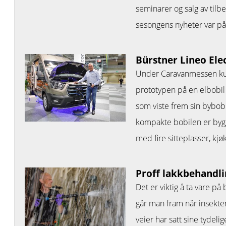
seminarer og salg av tilbe
sesongens nyheter var på
Bürstner Lineo Elec
Under Caravanmessen ku
prototypen på en elbobil 
som viste frem sin bybob
kompakte bobilen er bygg
med fire sitteplasser, kj
Proff lakkbehandl
Det er viktig å ta vare p
går man fram når insekter
veier har satt sine tydelig