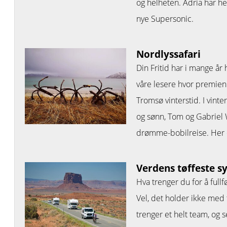
og helheten. Adria har he
nye Supersonic.
Nordlyssafari
Din Fritid har i mange år
våre lesere hvor premien e
Tromsø vinterstid. I vinte
og sønn, Tom og Gabriel 
drømme-bobilreise. Her d
Verdens tøffeste sy
Hva trenger du for å fullf
Vel, det holder ikke med
trenger et helt team, og s