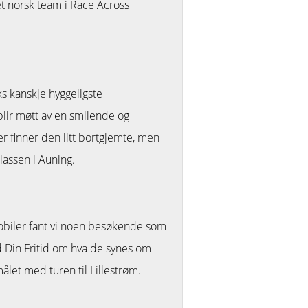
 et norsk team i Race Across
 kanskje hyggeligste
blir møtt av en smilende og
er finner den litt bortgjemte, men
assen i Auning.
bobiler fant vi noen besøkende som
ed Din Fritid om hva de synes om
let med turen til Lillestrøm.