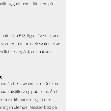
ilt og godt nett i ditt hjem på
minutter fra E18, ligger Tvedestrand.
 sjarmerende brosteinsgater, et av
en flott skjærgård, er småbyen
e
med årets Caravanmesse. Det kom
a både utstillere og publikum. Årets
 var litt mindre og litt mer
 var ingen ulempe. Messen bød på