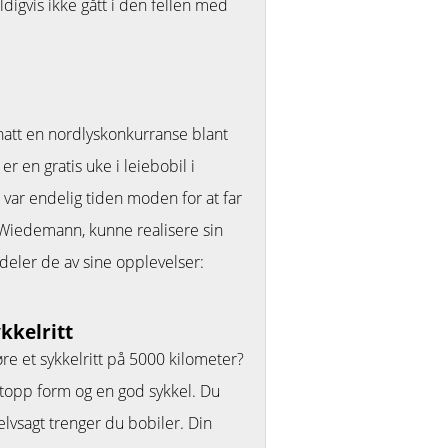
ldigvis ikke gått i den fellen med
 hatt en nordlyskonkurranse blant
r en gratis uke i leiebobil i
r var endelig tiden moden for at far
Wiedemann, kunne realisere sin
eler de av sine opplevelser:
kkelritt
øre et sykkelritt på 5000 kilometer?
 topp form og en god sykkel. Du
elvsagt trenger du bobiler. Din