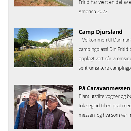
Fritid har vært en del av
America 2022.
Camp Djursland
– Velkommen til Danmarks
campingplass! Din Fritid 
opplagt vert når vi omsid
sentrumsnære campingpl
På Caravanmessen
Blant utstilte vogner og 
tok seg tid til en prat m
messen, og hva som var må