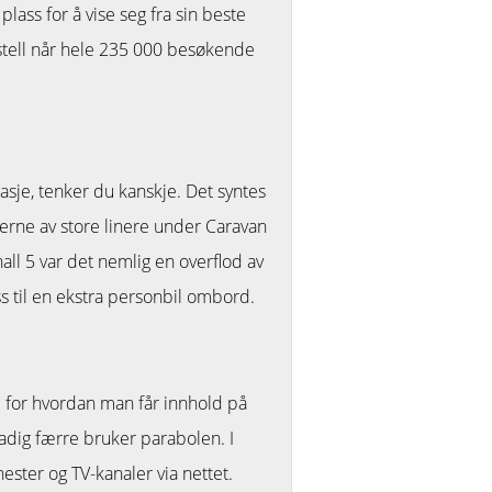
lass for å vise seg fra sin beste
 stell når hele 235 000 besøkende
rasje, tenker du kanskje. Det syntes
erne av store linere under Caravan
all 5 var det nemlig en overflod av
s til en ekstra personbil ombord.
te for hvordan man får innhold på
tadig færre bruker parabolen. I
ster og TV-kanaler via nettet.