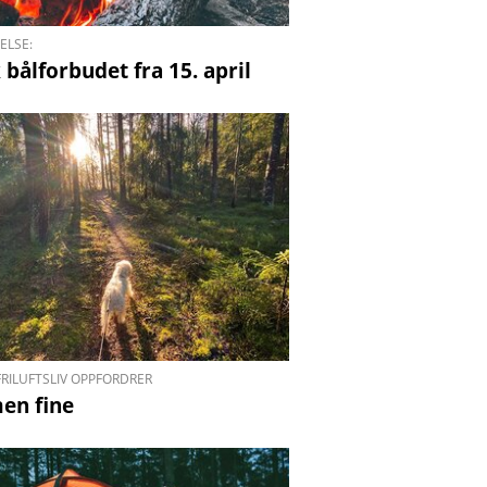
ELSE:
bålforbudet fra 15. april
RILUFTSLIV OPPFORDRER
men fine