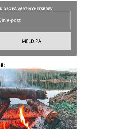
D DEG PÅ VÅRT NYHETSBREV
så: