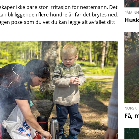
skaper ikke bare stor irritasjon for nestemann. Det
PÅMINN
an bli liggende i flere hundre år før det brytes ned.
Husk 
 egen pose som du vet du kan legge alt avfallet ditt
NORSK F
Få, 