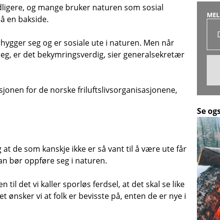
idligere, og mange bruker naturen som sosial
MEL
å en bakside.
å hygger seg og er sosiale ute i naturen. Men når
r seg, er det bekymringsverdig, sier generalsekretær
sjonen for de norske friluftslivsorganisasjonene,
Se og
g at de som kanskje ikke er så vant til å være ute får
n bør oppføre seg i naturen.
n til det vi kaller sporløs ferdsel, at det skal se like
et ønsker vi at folk er bevisste på, enten de er nye i