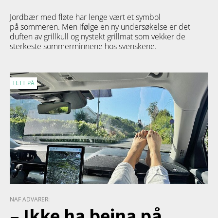
Jordbær med fløte har lenge vært et symbol
på sommeren. Men ifølge en ny undersøkelse er det
duften av grillkull og nystekt grillmat som vekker de
sterkeste sommerminnene hos svenskene.
TETT PÅ
NAF ADVARER:
– Ikke ha beina på