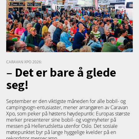
CARAVAN XPO 2026:
– Det er bare å glede
seg!
September er den viktigste måneden for alle bobil- og
campingvogn-entusiaster, mener arrangøren av Caravan
Xpo, som peker på høstens høydepuntk: Europas største
merker presenterer sine bobil- og vognnyheter på
messen på Hellerudsletta utenfor Oslo. Det sosiale
møtepunktet byr på lange hyggelige kvelder på en
rekordstor messecamp.