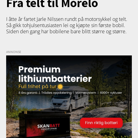
Fra telt til Morelo
I åtte år fartet Jarle Nilssen rundt på motorsykkel og telt.
Så gikk tohjulsentusiasten lei og kjøpte sin første bobil.
Siden den gang har bobilene bare blitt større og større.