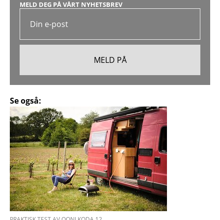
MELD DEG PÅ VÅRT NYHETSBREV
Se også:
PRAKTISK TEST AV OONI KODA 12