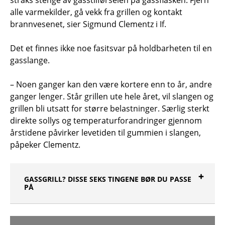
straks stenge av gasstilførselen på gassflasken. Fjern
alle varmekilder, gå vekk fra grillen og kontakt
brannvesenet, sier Sigmund Clementz i If.
Det et finnes ikke noe fasitsvar på holdbarheten til en
gasslange.
– Noen ganger kan den være kortere enn to år, andre
ganger lenger. Står grillen ute hele året, vil slangen og
grillen bli utsatt for større belastninger. Særlig sterkt
direkte sollys og temperaturforandringer gjennom
årstidene påvirker levetiden til gummien i slangen,
påpeker Clementz.
GASSGRILL? DISSE SEKS TINGENE BØR DU PASSE
PÅ