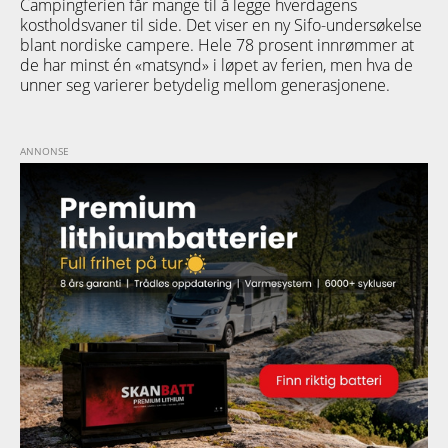
Campingferien får mange til å legge hverdagens
kostholdsvaner til side. Det viser en ny Sifo-undersøkelse
blant nordiske campere. Hele 78 prosent innrømmer at
de har minst én «matsynd» i løpet av ferien, men hva de
unner seg varierer betydelig mellom generasjonene.