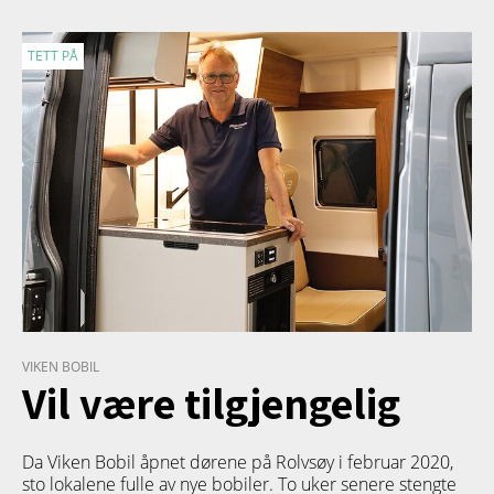
TETT PÅ
VIKEN BOBIL
Vil være tilgjengelig
Da Viken Bobil åpnet dørene på Rolvsøy i februar 2020,
sto lokalene fulle av nye bobiler. To uker senere stengte