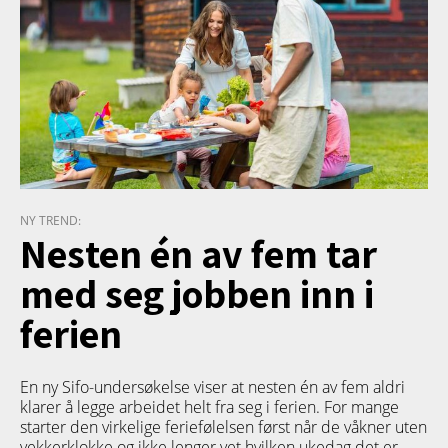
NY TREND:
Nesten én av fem tar
med seg jobben inn i
ferien
En ny Sifo-undersøkelse viser at nesten én av fem aldri
klarer å legge arbeidet helt fra seg i ferien. For mange
starter den virkelige feriefølelsen først når de våkner uten
vekkerklokke og ikke lenger vet hvilken ukedag det er.