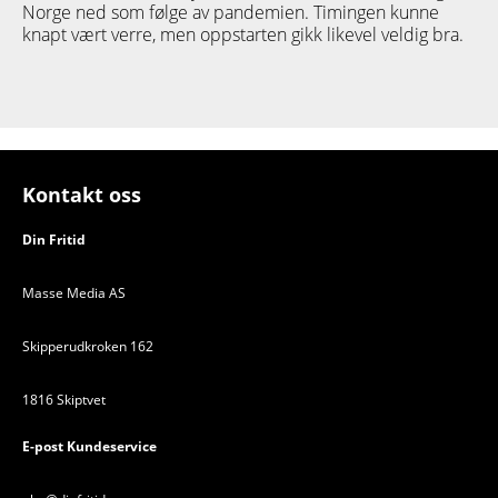
Norge ned som følge av pandemien. Timingen kunne
knapt vært verre, men oppstarten gikk likevel veldig bra.
Kontakt oss
Din Fritid
Masse Media AS
Skipperudkroken 162
1816 Skiptvet
E-post Kundeservice