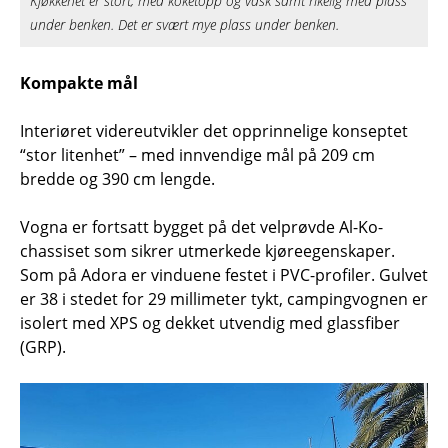
Kjøkkenet er stort, med koketopp og vask samt rikelig med plass
under benken. Det er svært mye plass under benken.
Kompakte mål
Interiøret videreutvikler det opprinnelige konseptet
“stor litenhet” – med innvendige mål på 209 cm
bredde og 390 cm lengde.
Vogna er fortsatt bygget på det velprøvde Al-Ko-
chassiset som sikrer utmerkede kjøreegenskaper.
Som på Adora er vinduene festet i PVC-profiler. Gulvet
er 38 i stedet for 29 millimeter tykt, campingvognen er
isolert med XPS og dekket utvendig med glassfiber
(GRP).