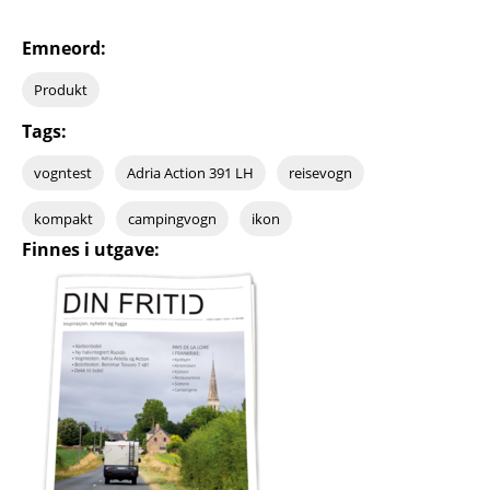
Emneord:
Produkt
Tags:
vogntest
Adria Action 391 LH
reisevogn
kompakt
campingvogn
ikon
Finnes i utgave: