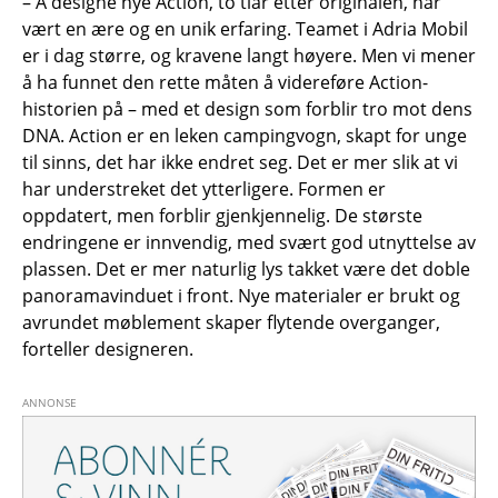
– Å designe nye Action, to tiår etter originalen, har
vært en ære og en unik erfaring. Teamet i Adria Mobil
er i dag større, og kravene langt høyere. Men vi mener
å ha funnet den rette måten å videreføre Action-
historien på – med et design som forblir tro mot dens
DNA. Action er en leken campingvogn, skapt for unge
til sinns, det har ikke endret seg. Det er mer slik at vi
har understreket det ytterligere. Formen er
oppdatert, men forblir gjenkjennelig. De største
endringene er innvendig, med svært god utnyttelse av
plassen. Det er mer naturlig lys takket være det doble
panoramavinduet i front. Nye materialer er brukt og
avrundet møblement skaper flytende overganger,
forteller designeren.