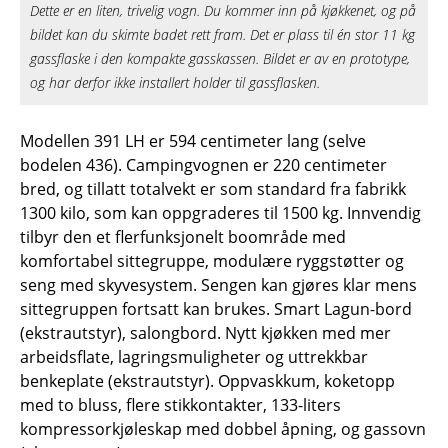
Dette er en liten, trivelig vogn. Du kommer inn på kjøkkenet, og på
bildet kan du skimte badet rett fram. Det er plass til én stor 11 kg
gassflaske i den kompakte gasskassen. Bildet er av en prototype,
og har derfor ikke installert holder til gassflasken.
Modellen 391 LH er 594 centimeter lang (selve
bodelen 436). Campingvognen er 220 centimeter
bred, og tillatt totalvekt er som standard fra fabrikk
1300 kilo, som kan oppgraderes til 1500 kg. Innvendig
tilbyr den et flerfunksjonelt boområde med
komfortabel sittegruppe, modulære ryggstøtter og
seng med skyvesystem. Sengen kan gjøres klar mens
sittegruppen fortsatt kan brukes. Smart Lagun-bord
(ekstrautstyr), salongbord. Nytt kjøkken med mer
arbeidsflate, lagringsmuligheter og uttrekkbar
benkeplate (ekstrautstyr). Oppvaskkum, koketopp
med to bluss, flere stikkontakter, 133-liters
kompressorkjøleskap med dobbel åpning, og gassovn