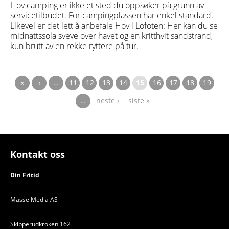
Hov camping er ikke et sted du oppsøker på grunn av
servicetilbudet. For campingplassen har enkel standard.
Likevel er det lett å anbefale Hov i Lofoten: Her kan du se
midnattssola sveve over havet og en kritthvit sandstrand,
kun brutt av en rekke ryttere på tur.
Sider
«
‹
…
11
12
13
14
15
16
17
18
19
første
forrige
…
neste ›
siste »
Kontakt oss
Din Fritid
Masse Media AS
Skipperudkroken 162