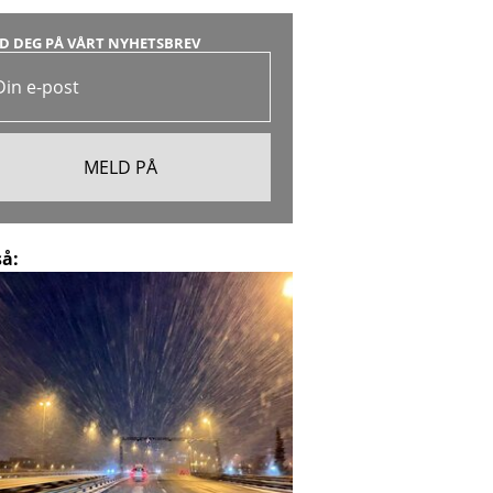
D DEG PÅ VÅRT NYHETSBREV
så: