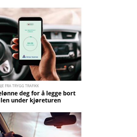
JE FRA TRYGG TRAFIKK
elønne deg for å legge bort
len under kjøreturen