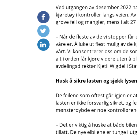
Ved utgangen av desember 2022 had
kjøretøy i kontroller langs veien. A
grove feil og mangler, mens i alt 27
– Når de fleste av de vi stopper får
våre er. Å luke ut flest mulig av d
vårt. Vi konsentrerer oss om de som
alt i orden får kjøre videre uten å 
avdelingsdirektør Kjetil Wigdel i St
Husk å sikre lasten og sjekk lyse
De feilene som oftest går igjen er a
lasten er ikke forsvarlig sikret, og fe
mønsterdybde er noe kontrollørene 
– Det er viktig å huske at både bil
tillatt. De nye elbilene er tunge i 