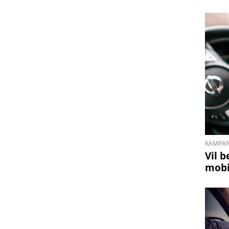
KAMPAN
Vil b
mobi