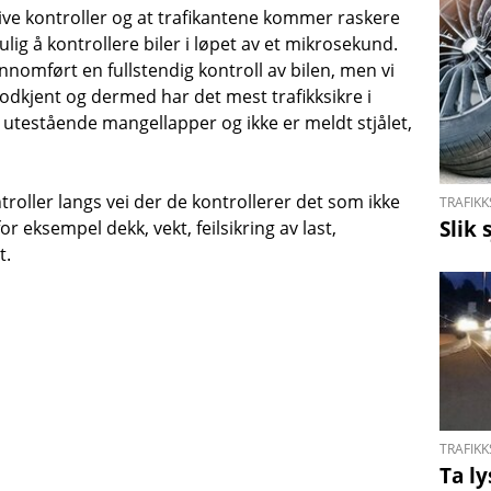
ktive kontroller og at trafikantene kommer raskere
lig å kontrollere biler i løpet av et mikrosekund.
jennomført en fullstendig kontroll av bilen, men vi
odkjent og dermed har det mest trafikksikre i
ar utestående mangellapper og ikke er meldt stjålet,
oller langs vei der de kontrollerer det som ikke
TRAFIKK
Slik
or eksempel dekk, vekt, feilsikring av last,
t.
TRAFIKK
Ta ly