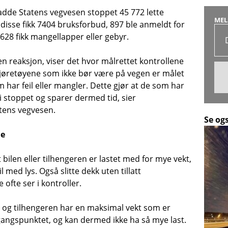
de Statens vegvesen stoppet 45 772 lette
MEL
v disse fikk 7404 bruksforbud, 897 ble anmeldt for
 628 fikk mangellapper eller gebyr.
 en reaksjon, viser det hvor målrettet kontrollene
e kjøretøyene som ikke bør være på vegen er målet
 har feil eller mangler. Dette gjør at de som har
bli stoppet og sparer dermed tid, sier
atens vegvesen.
Se og
ne
t bilen eller tilhengeren er lastet med for mye vekt,
il med lys. Også slitte dekk uten tillatt
ofte ser i kontroller.
en og tilhengeren har en maksimal vekt som er
utgangspunktet, og kan dermed ikke ha så mye last.