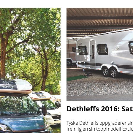
Dethleffs 2016: Sa
Tyske Dethleffs oppgraderer si
frem igjen sin toppmodell Exclu