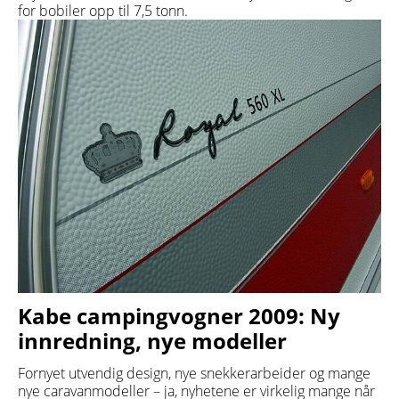
for bobiler opp til 7,5 tonn.
Kabe campingvogner 2009: Ny
innredning, nye modeller
Fornyet utvendig design, nye snekkerarbeider og mange
nye caravanmodeller – ja, nyhetene er virkelig mange når