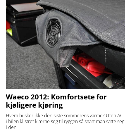
Waeco 2012: Komfortsete for
kjøligere kjøring
Hvem husker ikke den siste sommerens varme? Uten AC
i bilen klistret klærne seg til ryggen så snart man satte seg
i den!