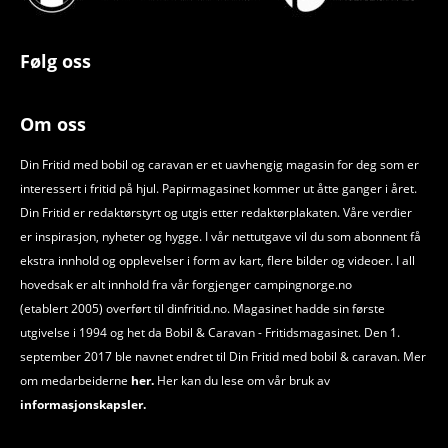
Følg oss
Om oss
Din Fritid med bobil og caravan er et uavhengig magasin for deg som er
interessert i fritid på hjul. Papirmagasinet kommer ut åtte ganger i året.
Din Fritid er redaktørstyrt og utgis etter redaktørplakaten. Våre verdier
er inspirasjon, nyheter og hygge. I vår nettutgave vil du som abonnent få
ekstra innhold og opplevelser i form av kart, flere bilder og videoer. I all
hovedsak er alt innhold fra vår forgjenger campingnorge.no
(etablert 2005) overført til dinfritid.no. Magasinet hadde sin første
utgivelse i 1994 og het da Bobil
&
Caravan - Fritidsmagasinet. Den 1.
september 2017 ble navnet endret til Din Fritid med bobil
&
caravan. Mer
om medarbeiderne
her.
Her kan du lese om vår bruk av
informasjonskapsler.