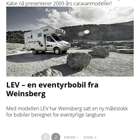
Kabe nå presenterer 2009 års caravanmodeller!
LEV – en eventyrbobil fra
Weinsberg
Med modellen LEV har Weinsberg satt en ny målestokk
for bobiler beregnet for eventyrlige langturer.
Sider
1
2
neste ›
siste »