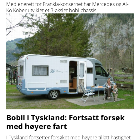
Med enerett for Frankia-konsernet har Mercedes og Al-
Ko Kober utviklet et 3-akslet bobilchassis.
Bobil i Tyskland: Fortsatt forsøk
med høyere fart
I Tyskland fortsetter forsøket med høyere tillatt hastighet