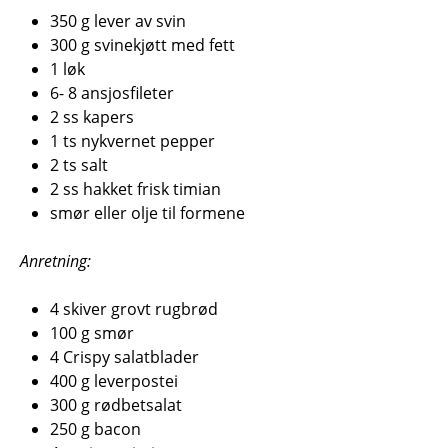
350 g lever av svin
300 g svinekjøtt med fett
1 løk
6- 8 ansjosfileter
2 ss kapers
1 ts nykvernet pepper
2 ts salt
2 ss hakket frisk timian
smør eller olje til formene
Anretning:
4 skiver grovt rugbrød
100 g smør
4 Crispy salatblader
400 g leverpostei
300 g rødbetsalat
250 g bacon