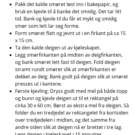
Pakk det kalde smøret løst inn i bakepapir, og
bruk en kjevle til å banke det smidig. Det tar litt
tid. Bank og kjevle til du får et mykt og smidig
smør som lett lar seg forme.
Form smøret flatt og jevnt ut i en firkant på ca 15
x 15 cm.
Ta den kalde deigen ut av kjøleskapet.
Legg smørfirkanten på midten av deigfirkanten,
og bank smøret lett fast til deigen. Fold deigen
stramt rundt smøret slik at smørfirkanten er
dekket av deig. Bank godt på deigen slik at smøret
presses ut i kantene.
Første kjevling: Dryss godt med mel på både topp
og bunn og kjevle deigen ut til et rektangel på
cirka 30 x 60 cm. Børst av ekstra mel fra deigen. Så
folder du en tredjedel av rektangelet fra kortsiden
over tredjedelen i midten, og det samme fra
andre siden slik at deigen nå er brettet i tre lag.
Legg deigen i kjøleskapet i 15 minutter.