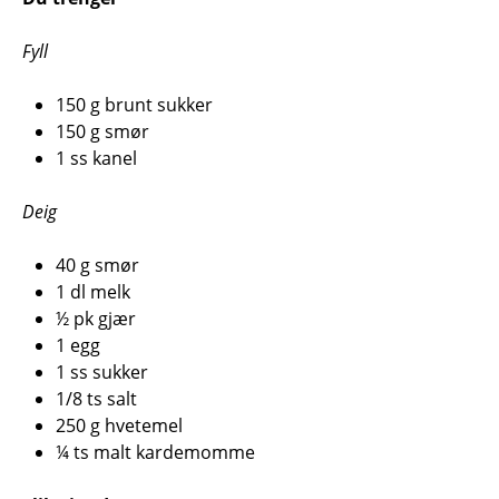
Fyll
150 g brunt sukker
150 g smør
1 ss kanel
Deig
40 g smør
1 dl melk
½ pk gjær
1 egg
1 ss sukker
1/8 ts salt
250 g hvetemel
¼ ts malt kardemomme