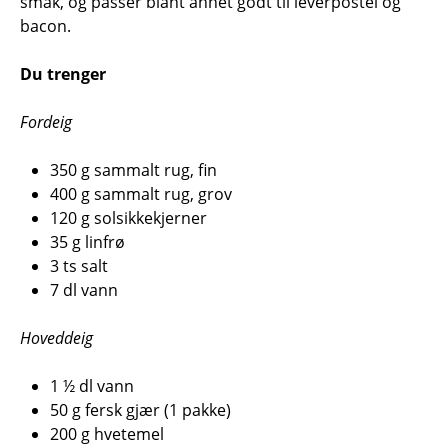
smak, og passer blant annet godt til leverpostei og
bacon.
Du trenger
Fordeig
350 g sammalt rug, fin
400 g sammalt rug, grov
120 g solsikkekjerner
35 g linfrø
3 ts salt
7 dl vann
Hoveddeig
1 ½ dl vann
50 g fersk gjær (1 pakke)
200 g hvetemel