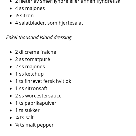
2 fileter av smørflyndre eller annen flyndrefisk
4 ss majones
½ sitron
4 salatblader, som hjertesalat
Enkel thousand island dressing
2 dl creme fraiche
2 ss tomatpuré
2 ss majones
1 ss ketchup
1 ts finrevet fersk hvitløk
1 ss sitronsaft
2 ss worcestersauce
1 ts paprikapulver
1 ts sukker
¼ ts salt
¼ ts malt pepper