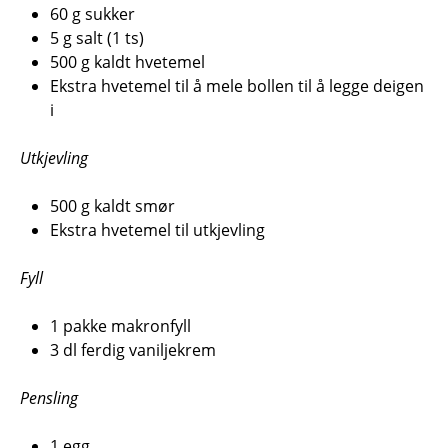
60 g sukker
5 g salt (1 ts)
500 g kaldt hvetemel
Ekstra hvetemel til å mele bollen til å legge deigen
i
Utkjevling
500 g kaldt smør
Ekstra hvetemel til utkjevling
Fyll
1 pakke makronfyll
3 dl ferdig vaniljekrem
Pensling
1 egg