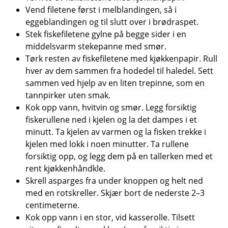
Vend filetene først i melblandingen, så i
eggeblandingen og til slutt over i brødraspet.
Stek fiskefiletene gylne på begge sider i en
middelsvarm stekepanne med smør.
Tørk resten av fiskefiletene med kjøkkenpapir. Rull
hver av dem sammen fra hodedel til haledel. Sett
sammen ved hjelp av en liten trepinne, som en
tannpirker uten smak.
Kok opp vann, hvitvin og smør. Legg forsiktig
fiskerullene ned i kjelen og la det dampes i et
minutt. Ta kjelen av varmen og la fisken trekke i
kjelen med lokk i noen minutter. Ta rullene
forsiktig opp, og legg dem på en tallerken med et
rent kjøkkenhåndkle.
Skrell asparges fra under knoppen og helt ned
med en rotskreller. Skjær bort de nederste 2–3
centimeterne.
Kok opp vann i en stor, vid kasserolle. Tilsett