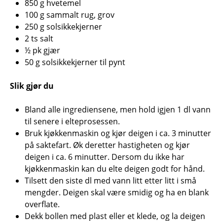
850 g hvetemel
100 g sammalt rug, grov
250 g solsikkekjerner
2 ts salt
½ pk gjær
50 g solsikkekjerner til pynt
Slik gjør du
Bland alle ingrediensene, men hold igjen 1 dl vann
til senere i elteprosessen.
Bruk kjøkkenmaskin og kjør deigen i ca. 3 minutter
på saktefart. Øk deretter hastigheten og kjør
deigen i ca. 6 minutter. Dersom du ikke har
kjøkkenmaskin kan du elte deigen godt for hånd.
Tilsett den siste dl med vann litt etter litt i små
mengder. Deigen skal være smidig og ha en blank
overflate.
Dekk bollen med plast eller et klede, og la deigen