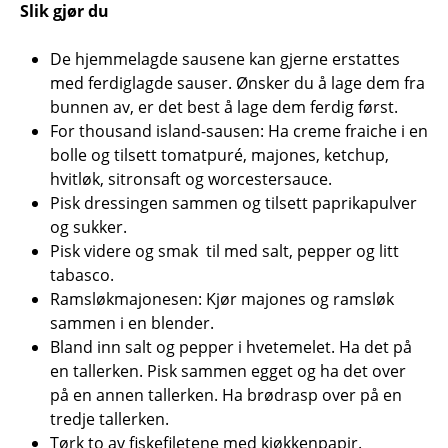
Slik gjør du
De hjemmelagde sausene kan gjerne erstattes
med ferdiglagde sauser. Ønsker du å lage dem fra
bunnen av, er det best å lage dem ferdig først.
For thousand island-sausen: Ha creme fraiche i en
bolle og tilsett tomatpuré, majones, ketchup,
hvitløk, sitronsaft og worcestersauce.
Pisk dressingen sammen og tilsett paprikapulver
og sukker.
Pisk videre og smak til med salt, pepper og litt
tabasco.
Ramsløkmajonesen: Kjør majones og ramsløk
sammen i en blender.
Bland inn salt og pepper i hvetemelet. Ha det på
en tallerken. Pisk sammen egget og ha det over
på en annen tallerken. Ha brødrasp over på en
tredje tallerken.
Tørk to av fiskefiletene med kjøkkenpapir.