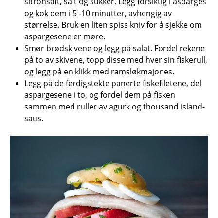
sitronsaft, salt og sukker. Legg forsiktig i asparges
og kok dem i 5 -10 minutter, avhengig av
størrelse. Bruk en liten spiss kniv for å sjekke om
aspargesene er møre.
Smør brødskivene og legg på salat. Fordel rekene
på to av skivene, topp disse med hver sin fiskerull,
og legg på en klikk med ramsløkmajones.
Legg på de ferdigstekte panerte fiskefiletene, del
aspargesene i to, og fordel dem på fisken
sammen med ruller av agurk og thousand island-
saus.