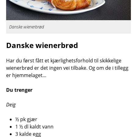
Danske wienerbrød
Danske wienerbrød
Har du først fått et kjærlighetsforhold til skikkelige
wienerbrød er det ingen vei tilbake. Og om de i tillegg
er hjemmelaget…
Du trenger
Deig
½ pk gjær
1 ½ dl kaldt vann
3 kalde egg