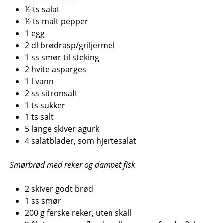
½ ts salat
½ ts malt pepper
1 egg
2 dl brødrasp/griljermel
1 ss smør til steking
2 hvite asparges
1 l vann
2 ss sitronsaft
1 ts sukker
1 ts salt
5 lange skiver agurk
4 salatblader, som hjertesalat
Smørbrød med reker og dampet fisk
2 skiver godt brød
1 ss smør
200 g ferske reker, uten skall