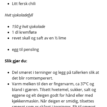
Litt fersk chili
Hvit sjokoladefyll
150 g hvit sjokolade
1 dl kremfløte
revet skall og saft av en ½ lime
egg til pensling
Slik gjør du:
Del smøret i terninger og legg på tallerken slik at
det blir romtemperert.
Varm melken til den er fingervarm, ca 37ºC og
bland i gjæren. Tilsett hvetemel, sukker, salt og
eggene og elt deigen godt for hånd eller med
kjøkkenmaskin. Når deigen er smidig, tilsettes
smøret som er skåret i terninger. Elt til smøret