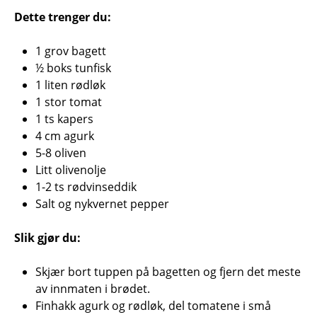
Dette trenger du:
1 grov bagett
½ boks tunfisk
1 liten rødløk
1 stor tomat
1 ts kapers
4 cm agurk
5-8 oliven
Litt olivenolje
1-2 ts rødvinseddik
Salt og nykvernet pepper
Slik gjør du:
Skjær bort tuppen på bagetten og fjern det meste
av innmaten i brødet.
Finhakk agurk og rødløk, del tomatene i små