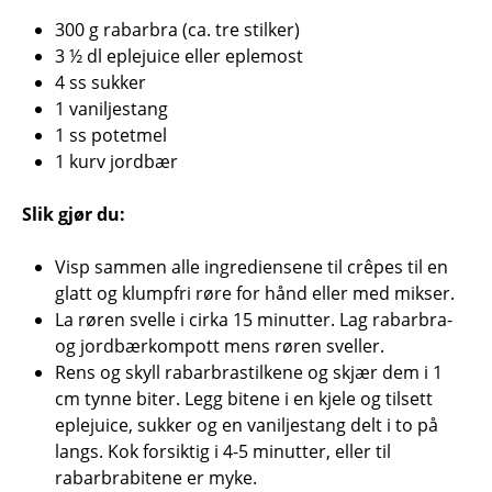
300 g rabarbra (ca. tre stilker)
3 ½ dl eplejuice eller eplemost
4 ss sukker
1 vaniljestang
1 ss potetmel
1 kurv jordbær
Slik gjør du:
Visp sammen alle ingrediensene til crêpes til en
glatt og klumpfri røre for hånd eller med mikser.
La røren svelle i cirka 15 minutter. Lag rabarbra-
og jordbærkompott mens røren sveller.
Rens og skyll rabarbrastilkene og skjær dem i 1
cm tynne biter. Legg bitene i en kjele og tilsett
eplejuice, sukker og en vaniljestang delt i to på
langs. Kok forsiktig i 4-5 minutter, eller til
rabarbrabitene er myke.