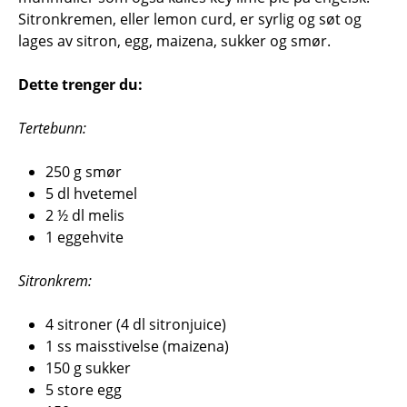
Sitronkremen, eller lemon curd, er syrlig og søt og
lages av sitron, egg, maizena, sukker og smør.
Dette trenger du:
Tertebunn:
250 g smør
5 dl hvetemel
2 ½ dl melis
1 eggehvite
Sitronkrem:
4 sitroner (4 dl sitronjuice)
1 ss maisstivelse (maizena)
150 g sukker
5 store egg