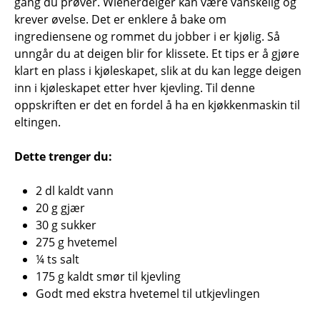
gang du prøver. Wienerdeiger kan være vanskelig og
krever øvelse. Det er enklere å bake om
ingrediensene og rommet du jobber i er kjølig. Så
unngår du at deigen blir for klissete. Et tips er å gjøre
klart en plass i kjøleskapet, slik at du kan legge deigen
inn i kjøleskapet etter hver kjevling. Til denne
oppskriften er det en fordel å ha en kjøkkenmaskin til
eltingen.
Dette trenger du:
2 dl kaldt vann
20 g gjær
30 g sukker
275 g hvetemel
¼ ts salt
175 g kaldt smør til kjevling
Godt med ekstra hvetemel til utkjevlingen