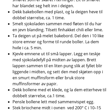
har blandet seg helt inn i deigen.
Dekk bakebollen med plast, og la deigen heve til
dobbel størrelse, ca. 1 time.
Smelt sjokoladen sammen med fløten til du har
en jevn blanding. Tilsett finhakket chili eller lime.
Ta deigen ut på melet bakebord. Del den i 10 like
store emner og forme til runde boller. La dem
hvile i ca. 5 min.
Kjevle emnene ut til små lapper. Legg en teskje
med sjokoladefyll på midten av lappen. Brett
lappen sammen til en liten pung slik at fyllet blir
liggende i midten, og sett den med skjøten opp i
en smurt muffinsform eller bruk store
muffinsformer av papir.
Dekk bollene med et klede, og la dem etterheve til
dobbelt størrelse, ca.1 time.
Pensle bollene lett med sammenvispet egg.
Stek briochene midt i ovnen ved 200° C i 10–15