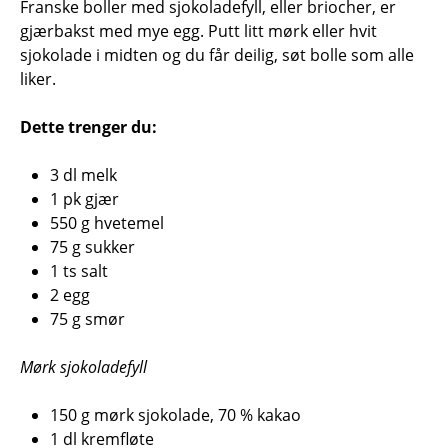
Franske boller med sjokoladefyll, eller briocher, er
gjærbakst med mye egg. Putt litt mørk eller hvit
sjokolade i midten og du får deilig, søt bolle som alle
liker.
Dette trenger du:
3 dl melk
1 pk gjær
550 g hvetemel
75 g sukker
1 ts salt
2 egg
75 g smør
Mørk sjokoladefyll
150 g mørk sjokolade, 70 % kakao
1 dl kremfløte