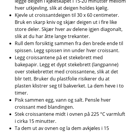
legge deigen i kjøleskapet i 15-20 minutter mellom
hver utkjevling, slik at deigen holdes kjølig.
Kjevle ut croissantdeigen til 30 x 60 centimeter.
Bruk en skarp kniv og skjær deigen ut i fire like
store deler. Skjær hver av delene igjen diagonalt,
slik at du har åtte lange trekanter.
Rull dem forsiktig sammen fra den brede ende til
spissen. Legg spissen inn under hver croissant.
Legg croissantene på et stekebrett med
bakepapir. Legg et dypt stekebrett (langpanne)
over stekebrettet med croissantene, slik at det
blir tett. Bruker du plastfolie risikerer du at
plasten klistrer seg til bakverket. La dem heve i to
timer.
Pisk sammen egg, vann og salt. Pensle hver
croissant med blandingen.
Stek croissantene midt i ovnen på 225 °C varmluft
i cirka 15 minutter.
Ta dem ut av ovnen og la dem avkjøles i 15