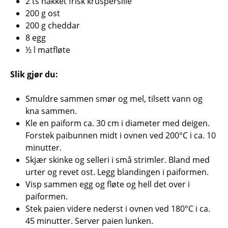
2 ts hakket frisk kruspersille
200 g ost
200 g cheddar
8 egg
½ l matfløte
Slik gjør du:
Smuldre sammen smør og mel, tilsett vann og
kna sammen.
Kle en paiform ca. 30 cm i diameter med deigen.
Forstek paibunnen midt i ovnen ved 200°C i ca. 10
minutter.
Skjær skinke og selleri i små strimler. Bland med
urter og revet ost. Legg blandingen i paiformen.
Visp sammen egg og fløte og hell det over i
paiformen.
Stek paien videre nederst i ovnen ved 180°C i ca.
45 minutter. Server paien lunken.