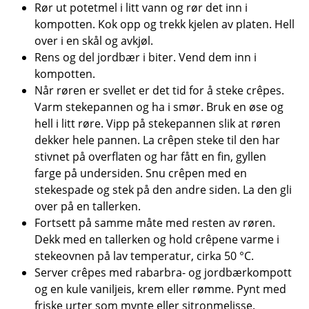
Rør ut potetmel i litt vann og rør det inn i
kompotten. Kok opp og trekk kjelen av platen. Hell
over i en skål og avkjøl.
Rens og del jordbær i biter. Vend dem inn i
kompotten.
Når røren er svellet er det tid for å steke crêpes.
Varm stekepannen og ha i smør. Bruk en øse og
hell i litt røre. Vipp på stekepannen slik at røren
dekker hele pannen. La crêpen steke til den har
stivnet på overflaten og har fått en fin, gyllen
farge på undersiden. Snu crêpen med en
stekespade og stek på den andre siden. La den gli
over på en tallerken.
Fortsett på samme måte med resten av røren.
Dekk med en tallerken og hold crêpene varme i
stekeovnen på lav temperatur, cirka 50 °C.
Server crêpes med rabarbra- og jordbærkompott
og en kule vaniljeis, krem eller rømme. Pynt med
friske urter som mynte eller sitronmelisse.