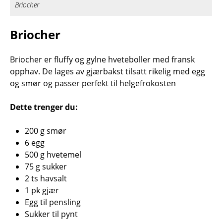
Briocher
Briocher
Briocher er fluffy og gylne hveteboller med fransk
opphav. De lages av gjærbakst tilsatt rikelig med egg
og smør og passer perfekt til helgefrokosten
Dette trenger du:
200 g smør
6 egg
500 g hvetemel
75 g sukker
2 ts havsalt
1 pk gjær
Egg til pensling
Sukker til pynt