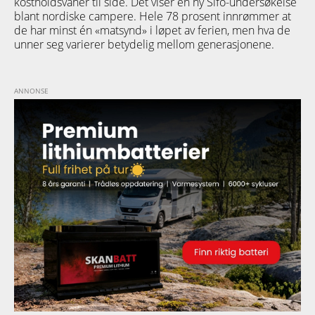
kostholdsvaner til side. Det viser en ny Sifo-undersøkelse
blant nordiske campere. Hele 78 prosent innrømmer at
de har minst én «matsynd» i løpet av ferien, men hva de
unner seg varierer betydelig mellom generasjonene.