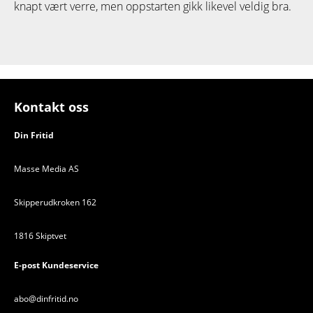
knapt vært verre, men oppstarten gikk likevel veldig bra.
Kontakt oss
Din Fritid
Masse Media AS
Skipperudkroken 162
1816 Skiptvet
E-post Kundeservice
abo@dinfritid.no