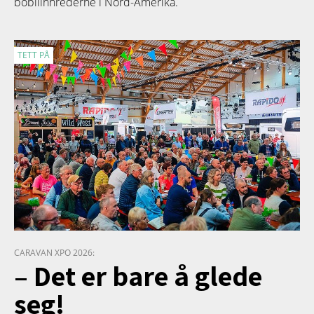
bobilinnrederne i Nord-Amerika.
TETT PÅ
CARAVAN XPO 2026:
– Det er bare å glede
seg!