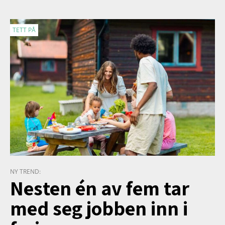
TETT PÅ
NY TREND:
Nesten én av fem tar
med seg jobben inn i