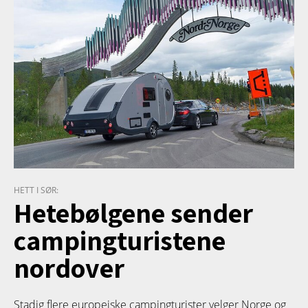
HETT I SØR:
Hetebølgene sender
campingturistene
nordover
Stadig flere europeiske campingturister velger Norge og