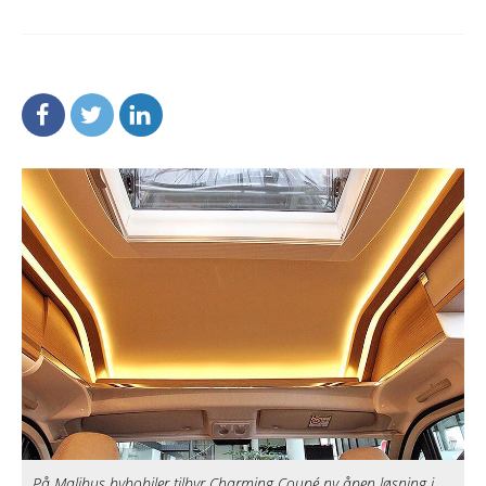
På Malibus bybobiler tilbyr Charming Coupé ny åpen løsning i