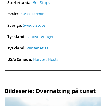
Storbritania:
Brit Stops
Sveits:
Swiss Terroir
Sverige:
Swede Stops
Tyskland:
Landvergnügen
Tyskland:
Winzer Atlas
USA/Canada:
Harvest Hosts
Bildeserie: Overnatting på tunet
Skjermbilde
Skjermbilde
Skjermbilde
Skjermbilde
Skjermbilde
Skjermbilde
Skjermbilde
Skjermbilde