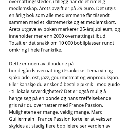
overnattingssteder, i tillegg har de et rimelig
medlemskap. Årets avgift er på 29 euro. Det utgis
en årlig bok som alle medlemmene får tilsendt
sammen med et klistremerke og et medlemskort.
Årets utgave av boken markerer 25-årsjubileum, og
inneholder mer enn 2000 overnattingstilbud.
Totalt er det snakk om 10 000 bobilplasser rundt
omkring i hele Frankrike.
Dette er noen av tilbudene på
bondegårdsovernatting i Frankrike: Tema vin og
sjokolade, ost, jazz, gourmetmat og vinproduksjon.
Eller kanskje du ønsker å bestille piknik - med guide
- til lokale severdigheter? Det er også mulig å
henge seg på en bonde og hans trøffelsøkende
gris når du overnatter med France Passion.
Mulighetene er mange, veldig mange. Marc
Guillermain i France Passion forteller at veksten
skyldes at stadig flere bobileiere ser verdien av