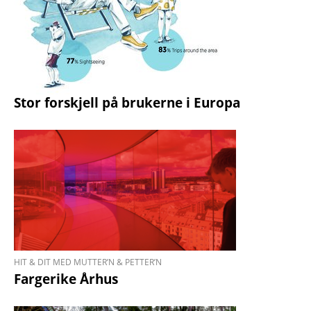
Stor forskjell på brukerne i Europa
HIT & DIT MED MUTTER’N & PETTER’N
Fargerike Århus